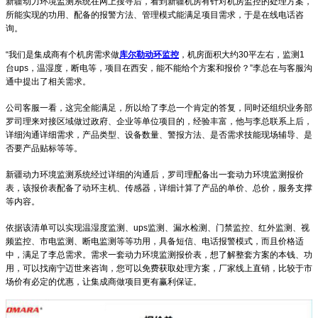
新疆动力环境监测系统在网上搜寻后，看到新疆机房有针对机房监控的处理方案，
所能实现的功用、配备的报警方法、管理模式能满足项目需求，于是在线电话咨
询。
“我们是集成商有个机房需求做
库尔勒动环监控
，机房面积大约30平左右，监测1
台ups，温湿度，断电等，项目在西安，能不能给个方案和报价？”李总在与客服沟
通中提出了相关需求。
公司客服一看，这完全能满足，所以给了李总一个肯定的答复，同时还组织业务部
罗司理来对接区域做过政府、企业等单位项目的，经验丰富，他与李总联系上后，
详细沟通详细需求，产品类型、设备数量、警报方法、是否需求技能现场辅导、是
否要产品贴标等等。
新疆动力环境监测系统经过详细的沟通后，罗司理配备出一套动力环境监测报价
表，该报价表配备了动环主机、传感器，详细计算了产品的单价、总价，服务支撑
等内容。
依据该清单可以实现温湿度监测、ups监测、漏水检测、门禁监控、红外监测、视
频监控、市电监测、断电监测等等功用，具备短信、电话报警模式，而且价格适
中，满足了李总需求。需求一套动力环境监测报价表，想了解整套方案的本钱、功
用，可以找南宁迈世来咨询，您可以免费获取处理方案，厂家线上直销，比较于市
场价有必定的优惠，让集成商做项目更有赢利保证。